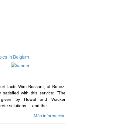
es in Belgium
t facts Wim Bossant, of Bohez,
y satisfied with this service: “The
ns given by Howal and Wacker
rete solutions – and the…
Más información