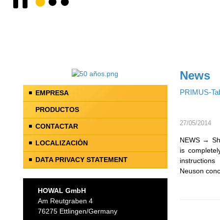
News
PRIMUS-Tabl
EMPRESA
PRODUCTOS
27/05/2014
CONTACTAR
NEWS → Shor
LOCALIZACIÒN
is completel
DATA PRIVACY STATEMENT
instructio
Neuson conc
HOWAL GmbH
Am Reutgraben 4
76275 Ettlingen/Germany