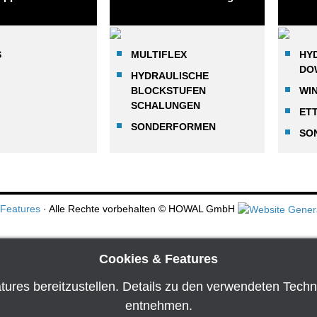
S
MULTIFLEX
HY
DO
HYDRAULISCHE
BLOCKSTUFEN
WI
SCHALUNGEN
ET
SONDERFORMEN
SO
 Features
· Alle Rechte vorbehalten
© HOWAL GmbH
Cookies & Features
tures bereitzustellen. Details zu den verwendeten Tech
entnehmen.