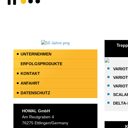
Trepp
UNTERNEHMEN
ERFOLGSPRODUKTE
VARIO
KONTAKT
VARIOT
ANFAHRT
VARIO
DATENSCHUTZ
SCALA
DELTA
HOWAL GmbH
Am Reutgraben 4
76275 Ettlingen/Germany
K