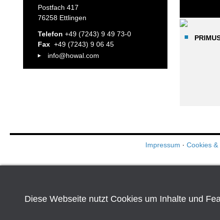
Postfach 417
76258 Ettlingen
Telefon
+49 (7243) 9 49 73-0
PRIMU
Fax
+49 (7243) 9 06 45
info@howal.com
Impressum
·
Cookies &
Diese Webseite nutzt Cookies um Inhalte und Fea