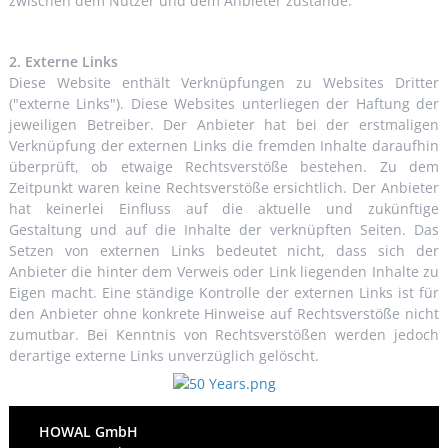
zwischen dem Nutzer und dem Anbieter zustande.
2. Externe Links
Diese Website enthält Verknüpfungen zu Websites Dritter
("externe Links"). Diese Websites unterliegen der Haftung der
jeweiligen Betreiber. Der Anbieter hat bei der erstmaligen
Verknüpfung der externen Links die fremden Inhalte daraufhin
überprüft, ob etwaige Rechtsverstöße bestehen. Zu dem
Zeitpunkt waren keine Rechtsverstöße ersichtlich. Der Anbieter
hat keinerlei Einfluss auf die aktuelle und zukünftige
Gestaltung und auf die Inhalte der verknüpften Seiten. Das
Setzen von externen Links bedeutet nicht, dass sich der
Anbieter die hinter dem Verweis oder Link liegenden Inhalte zu
Eigen macht. Eine ständige Kontrolle der externen Links ist für
den Anbieter ohne konkrete Hinweise auf Rechtsverstöße nicht
zumutbar. Bei Kenntnis von Rechtsverstößen werden jedoch
derartige externe Links unverzüglich gelöscht.
HOWAL GmbH